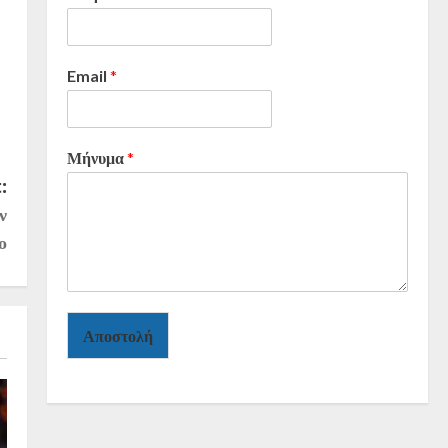
Email
*
Μήνυμα
*
:
ν
ο
Αποστολή