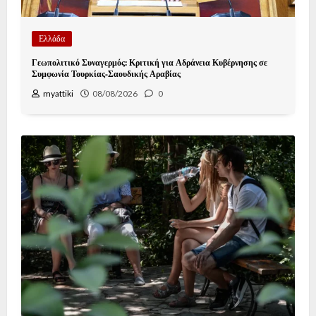
Ελλάδα
Γεωπολιτικό Συναγερμός: Κριτική για Αδράνεια Κυβέρνησης σε
Συμφωνία Τουρκίας-Σαουδικής Αραβίας
myattiki
08/08/2026
0