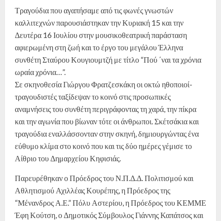
Τραγούδια που αγαπήσαμε από τις φωνές γνωστών
καλλιτεχνών παρουσιάστηκαν την Κυριακή 15 και την
Δευτέρα 16 Ιουλίου στην μουσικοθεατρική παράσταση
αφιερωμένη στη ζωή και το έργο του μεγάλου Έλληνα
συνθέτη Σταύρου Κουγιουμτζή με τίτλο “Πού ΄ναι τα χρόνια
ωραία χρόνια…”.
Σε σκηνοθεσία Γιώργου Φρατζεσκάκη οι οκτώ ηθοποιοί-
τραγουδιστές ταξίδεψαν το κοινό στις προσωπικές
αναμνήσεις του συνθέτη περιγράφοντας τη χαρά, την πίκρα
και την αγωνία που βίωναν τότε οι άνθρωποι. Σκέτσάκια και
τραγούδια εναλλάσσονταν στην σκηνή, δημιουργώντας ένα
εύθυμο κλίμα στο κοινό που και τις δύο ημέρες γέμισε το
Αίθριο του Δημαρχείου Κηφισιάς.
Παρευρέθηκαν ο Πρόεδρος του Ν.Π.Δ.Δ. Πολιτισμού και
Αθλητισμού Αχιλλέας Κουρέπης, η Πρόεδρος της
“Μένανδρος Α.Ε.” Πόλυ Αστερίου, η Πρόεδρος του ΚΕΜΜΕ
Έφη Κούτση, ο Δημοτικός Σύμβουλος Γιάννης Καπάτσος και