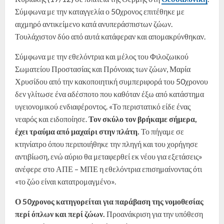
Σύμφωνα με την καταγγελία ο 50χρονος επιτέθηκε με
αιχμηρό αντικείμενο κατά ανυπεράσπιστων ζώων.
Τουλάχιστον δύο από αυτά κατάφεραν και απομακρύνθηκαν.
Σύμφωνα με την εθελόντρια και μέλος του Φιλοζωικού
Σωματείου Προστασίας και Πρόνοιας των ζώων, Μαρία
Χρυσίδου από την κακοποιητική συμπεριφορά του 50χρονου
δεν γλίτωσε ένα αδέσποτο που καθόταν έξω από κατάστημα
υγειονομικού ενδιαφέροντος. «Το περιστατικό είδε ένας
νεαρός και ειδοποίησε.
Τον σκύλο τον βρήκαμε σήμερα,
έχει τραύμα από μαχαίρι στην πλάτη.
Το πήγαμε σε
κτηνίατρο όπου περιποιήθηκε την πληγή και του χορήγησε
αντιβίωση, ενώ αύριο θα μεταφερθεί εκ νέου για εξετάσεις»
ανέφερε στο ΑΠΕ – ΜΠΕ η εθελόντρια επισημαίνοντας ότι
«το ζώο είναι κατατρομαγμένο».
Ο 50χρονος κατηγορείται για παράβαση της νομοθεσίας
περί όπλων και περί ζώων.
Προανάκριση για την υπόθεση