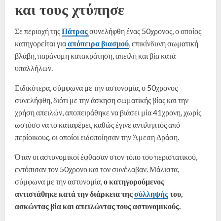
και τους χτύπησε
Σε περιοχή της
Πάτρας
συνελήφθη ένας 50χρονος, ο οποίος
κατηγορείται για
απόπειρα βιασμού
, επικίνδυνη σωματική
βλάβη, παράνομη κατακράτηση, απειλή και βία κατά
υπαλλήλων.
Ειδικότερα, σύμφωνα με την αστυνομία, ο 50χρονος
συνελήφθη, διότι με την άσκηση σωματικής βίας και την
χρήση απειλών, αποπειράθηκε να βιάσει μία 41χρονη, χωρίς
ωστόσο να το καταφέρει, καθώς έγινε αντιληπτός από
περίοικους, οι οποίοι ειδοποίησαν την Άμεση Δράση.
Όταν οι αστυνομικοί έφθασαν στον τόπο του περιστατικού,
εντόπισαν τον 50χρονο και τον συνέλαβαν. Μάλιστα,
σύμφωνα με την αστυνομία,
ο κατηγορούμενος
αντιστάθηκε κατά την διάρκεια της
σύλληψής
του,
ασκώντας βία και απειλώντας τους αστυνομικούς.