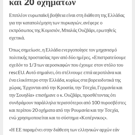
και 20 οχημάτων
Επιπλέον ευρωπαϊκή βοήθεια είναι στη διάθεση της Ελλάδας
για την καταπολέμηση των πυρκαγιών, ανέφερε ο
εκπρόσωπος της Κομισιόν, Μπαλάς Ουζβάρι, ερωτηθείς
σχετικά.
Όπως σημείωσε, η Ελλάδα ενεργοποίησε τον μηχανισμό
πολιτικής προστασίας πριν από δύο ημέρες. «Επιστρατεύουμε
σχεδόν το 1/3 των αεροσκαφών που έχουμε στον στόλο του
rescEU. Aυτό σημαίνει, ότι στέλνουμε επτά αεροπλάνα και
ένα ελικόπτερο στην Ελλάδα, κυρίως στα βορειοδυτικά της
χώρας. Έρχονται από την Κροατία, την Τσεχία, Γερμανία και
την Σουηδία» επισήμανε ο κ. Ουζβάρι, προσθέτοντας ότι
συνδράμουν παράλληλα περισσότεροι από 100 πυροσβέστες
και περίπου 20 οχήματα από την Ρουμανία και την Τσεχία,
ενώ χρησιμοποιείται και το σύστημα «Κοπέρνικος».
«Η ΕΕ παραμένει στην διάθεση των ελληνικών αρχών εάν