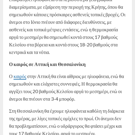
διαμερίσματα, με εξαίρεση την περιοχή της Κρήτης, όπου θα
σημειωθούν κάποιες πρόσκαιρες ασθενείς τοπικές βροχές. Οι
άνεμοι στο Ιόνιο πνέουν από διάφορες διευθύνσεις, με
ασθενείς και τοπικά μέτριες εντάσεις, ενώ η θερμοκρασία
αργά το μεσημέρι θα σημειωθεί κοντά στους 17 βαθμούς
Κελσίου στα βόρεια και κοντά στους 18-20 βαθμούς στα
κεντρικά και τα νότια.
Ο καιρός σε Αττική και Θεσσαλονίκη
Ο
καιρός
στην Αττική θα είναι αίθριος με ηλιοφάνεια, ενώ θα
σημειωθούν και ελάχιστες συννεφιές. Η θερμοκρασία θα
αγγίξει τους 20 βαθμούς Κελσίου αργά το μεσημέρι, ενώ οι
άνεμοι θα πνέουν στα 3-4 μποφόρ.
Στη Θεσσαλονίκη θα έχουμε ηλιοφάνεια καθόλη τη διάρκεια
της ημέρας, με λίγες τοπικές ομίχλες το πρωί. Οι άνεμοι δεν
θα προβληματίσουν, ενώ ο υδράργυρος θα φτάσει μέχρι και
τους 17 βαθμούς Κελσίου, αργά το μεσημέρι.