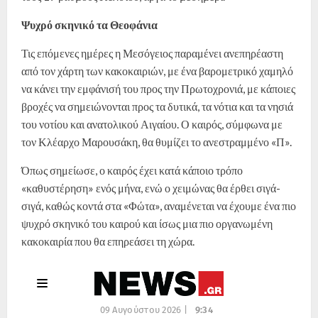
Ψυχρό σκηνικό τα Θεοφάνια
Τις επόμενες ημέρες η Μεσόγειος παραμένει ανεπηρέαστη
από τον χάρτη των κακοκαιριών, με ένα βαρομετρικό χαμηλό
να κάνει την εμφάνισή του προς την Πρωτοχρονιά, με κάποιες
βροχές να σημειώνονται προς τα δυτικά, τα νότια και τα νησιά
του νοτίου και ανατολικού Αιγαίου. Ο καιρός, σύμφωνα με
τον Κλέαρχο Μαρουσάκη, θα θυμίζει το ανεστραμμένο «Π».
Όπως σημείωσε, ο καιρός έχει κατά κάποιο τρόπο
«καθυστέρηση» ενός μήνα, ενώ ο χειμώνας θα έρθει σιγά-
σιγά, καθώς κοντά στα «Φώτα», αναμένεται να έχουμε ένα πιο
ψυχρό σκηνικό του καιρού και ίσως μια πιο οργανωμένη
κακοκαιρία που θα επηρεάσει τη χώρα.