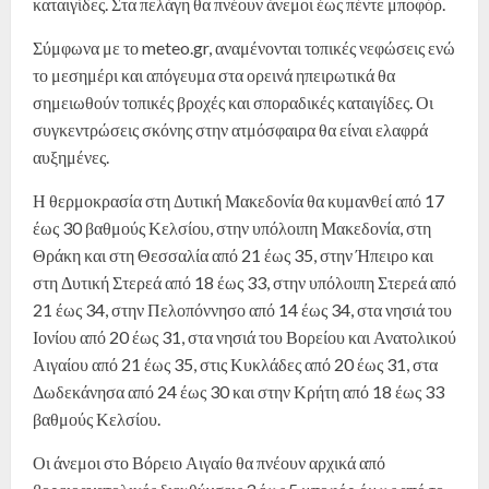
καταιγίδες. Στα πελάγη θα πνέουν άνεμοι έως πέντε μποφόρ.
Σύμφωνα με το meteo.gr, αναμένονται τοπικές νεφώσεις ενώ
το μεσημέρι και απόγευμα στα ορεινά ηπειρωτικά θα
σημειωθούν τοπικές βροχές και σποραδικές καταιγίδες. Οι
συγκεντρώσεις σκόνης στην ατμόσφαιρα θα είναι ελαφρά
αυξημένες.
Η θερμοκρασία στη Δυτική Μακεδονία θα κυμανθεί από 17
έως 30 βαθμούς Κελσίου, στην υπόλοιπη Μακεδονία, στη
Θράκη και στη Θεσσαλία από 21 έως 35, στην Ήπειρο και
στη Δυτική Στερεά από 18 έως 33, στην υπόλοιπη Στερεά από
21 έως 34, στην Πελοπόννησο από 14 έως 34, στα νησιά του
Ιονίου από 20 έως 31, στα νησιά του Βορείου και Ανατολικού
Αιγαίου από 21 έως 35, στις Κυκλάδες από 20 έως 31, στα
Δωδεκάνησα από 24 έως 30 και στην Κρήτη από 18 έως 33
βαθμούς Κελσίου.
Οι άνεμοι στο Βόρειο Αιγαίο θα πνέουν αρχικά από