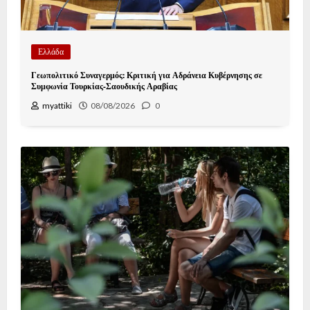
Ελλάδα
Γεωπολιτικό Συναγερμός: Κριτική για Αδράνεια Κυβέρνησης σε
Συμφωνία Τουρκίας-Σαουδικής Αραβίας
myattiki
08/08/2026
0