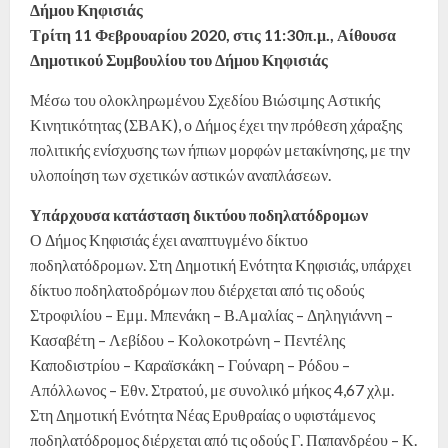
Δήμου Κηφισιάς
Τρίτη 11 Φεβρουαρίου 2020, στις 11:30π.μ., Αίθουσα
Δημοτικού Συμβουλίου του Δήμου Κηφισιάς
Μέσω του ολοκληρωμένου Σχεδίου Βιώσιμης Αστικής
Κινητικότητας (ΣΒΑΚ), ο Δήμος έχει την πρόθεση χάραξης
πολιτικής ενίσχυσης των ήπιων μορφών μετακίνησης, με την
υλοποίηση των σχετικών αστικών αναπλάσεων.
Υπάρχουσα κατάσταση δικτύου ποδηλατόδρομων
Ο Δήμος Κηφισιάς έχει αναπτυγμένο δίκτυο
ποδηλατόδρομων. Στη Δημοτική Ενότητα Κηφισιάς, υπάρχει
δίκτυο ποδηλατοδρόμων που διέρχεται από τις οδούς
Στροφιλίου – Εμμ. Μπενάκη – Β.Αμαλίας – Δηληγιάννη –
Κασαβέτη – Λεβίδου – Κολοκοτρώνη – Πεντέλης
Καποδιστρίου – Καραϊσκάκη – Γούναρη – Ρόδου –
Απόλλωνος – Εθν. Στρατού, με συνολικό μήκος 4,67 χλμ.
Στη Δημοτική Ενότητα Νέας Ερυθραίας ο υφιστάμενος
ποδηλατόδρομος διέρχεται από τις οδούς Γ. Παπανδρέου – Κ.