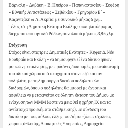
Βάρναλη – Δαβάκη – Β. Ηπείρου – Παπαναστασίου – Σεφέρη
– Εθνικής Αντιστάσεως – Σεβδικίου – Γρηγορίου Ε΄ –
Καζαντζάκη & Λ. Ακρίτα, με συνολικό μήκος 6 χλμ.
Τέλος, στη Δημοτική Ενότητα Εκάλης ο ποδηλατόδρομος
διέρχεται από την οδό Ρόδων, συνολικού μήκους 3,85 χλμ.
Στόχευση
Στόχος είναι στις τρεις Δημοτικές Ενότητες – Κηφισιά, Νέα
Ερυθραία και Εκάλη – να δημιουργηθεί ένα δίκτυο ήπιων
μορφών μετακίνησης, με πράσινες διαδρομές, με αναδιανομή
του οδικού χώρου από τα οχήματα στον πεζό και τον
ποδηλάτη, με τη δημιουργία δικτύου ποδηλατικών
διαδρομών, όπου ο ποδηλάτης θα μπορεί με άνεση και
ασφάλεια να μετακινείται σε όλη την έκταση του Δήμου με
ενίσχυση των ΜΜΜ (ώστε να μειωθεί η χρήση ΙΧ και τα
αντίστοιχα προβλήματα στάθμευσης), με σύνδεση του
δικτύου με τους πόλους έλξης του Δήμου (όπως σχολεία,
χώρους άθλησης, Διοικητικές Υπηρεσίες, Δημαρχείο,