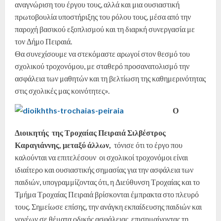
αναγνώριση του έργου τους, αλλά και μια ουσιαστική
πρωτοβουλία υποστήριξης του ρόλου τους, μέσα από την
παροχή βασικού εξοπλισμού και τη διαρκή συνεργασία με
τον Δήμο Πειραιά.
Θα συνεχίσουμε να στεκόμαστε αρωγοί στον θεσμό του
σχολικού τροχονόμου, με σταθερό προσανατολισμό την
ασφάλεια των μαθητών και τη βελτίωση της καθημερινότητας
στις σχολικές μας κοινότητες».
Ο
Διοικητής της Τροχαίας Πειραιά Σιλβέστρος
Καραγιάννης, μεταξύ
άλλων,
τόνισε ότι το έργο που
καλούνται να επιτελέσουν οι σχολικοί τροχονόμοι είναι
ιδιαίτερο και ουσιαστικής σημασίας για την ασφάλεια των
παιδιών, υπογραμμίζοντας ότι, η Διεύθυνση Τροχαίας και το
Τμήμα Τροχαίας Πειραιά βρίσκονται έμπρακτα στο πλευρό
τους. Σημείωσε επίσης, την ανάγκη εκπαίδευσης παιδιών και
γονέων σε θέματα οδικής ασφάλειας, επισημαίνοντας τη