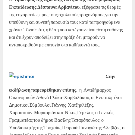
Εκπαίδευσης Δέσποινα Αρβανίτου,
εξέφρασε τις θερμές
της ευχαριστίες προς τους σχολικούς τροχονόμους για την
υπεύθυνη και συνεπή παρουσία τους κατά τα προηγούμενα
χρόνια. Τόνισε ότι, η θέση που κατέχουν είναι θέση ευθύνης
και ότι έχουν αποδείξει στην πράξη ότι μπορούν να
ανταποκριθούν με επιτυχία στα καθήκοντά τους.
Στην
εκδήλωση παρευρέθηκαν επίσης,
η Αντιδήμαρχος
Οικονομικών Αθηνά Γλύκα-Χαρβαλάκου, οι Εντεταλμένοι
Δημοτικοί Σύμβουλοι Γιάννης Χατζηαλέξης,
Χαρουτιούν Μαρκαριάν και Νίκος Γέμελος, ο Γενικός
Γραμματέας του δήμου Βασίλης Ταταρόπουλος, ο
Υποδιοικητής της Τροχαίας Πειραιά Παναγιώτης Αλεβίζος, ο
Αντιπρόεδρος και η Γραμματέας της Σχολικής Επιτροπής