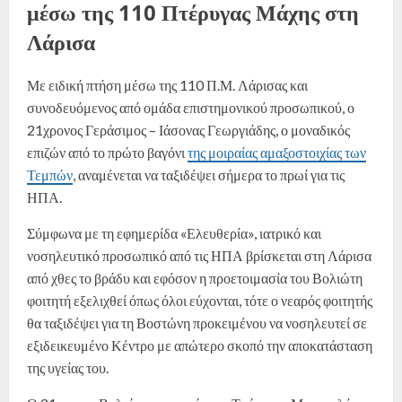
μέσω της 110 Πτέρυγας Μάχης στη
Λάρισα
Με ειδική πτήση μέσω της 110 Π.Μ. Λάρισας και
συνοδευόμενος από ομάδα επιστημονικού προσωπικού, ο
21χρονος Γεράσιμος – Ιάσονας Γεωργιάδης, ο μοναδικός
επιζών από το πρώτο βαγόνι
της μοιραίας αμαξοστοιχίας των
Τεμπών
, αναμένεται να ταξιδέψει σήμερα το πρωί για τις
ΗΠΑ.
Σύμφωνα με τη εφημερίδα «Ελευθερία», ιατρικό και
νοσηλευτικό προσωπικό από τις ΗΠΑ βρίσκεται στη Λάρισα
από χθες το βράδυ και εφόσον η προετοιμασία του Βολιώτη
φοιτητή εξελιχθεί όπως όλοι εύχονται, τότε ο νεαρός φοιτητής
θα ταξιδέψει για τη Βοστώνη προκειμένου να νοσηλευτεί σε
εξιδεικευμένο Κέντρο με απώτερο σκοπό την αποκατάσταση
της υγείας του.