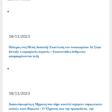
18/11/2023
Πόλεμος στη Μέση Ανατολή: Εκκένωση του νοσοκομείου Αλ Σίφα
διέταξε ο ισραηλινός στρατός – Εκατοντάδες άνθρωποι
απομακρύνονται πεζή
18/11/2023
Διασωληνωμένη η 16χρονη που πήρε κοκτέιλ ισχυρών ναρκωτικών
ουσιών στου Βύρωνα – Ο 17χρονος που την προσκάλεσε, την