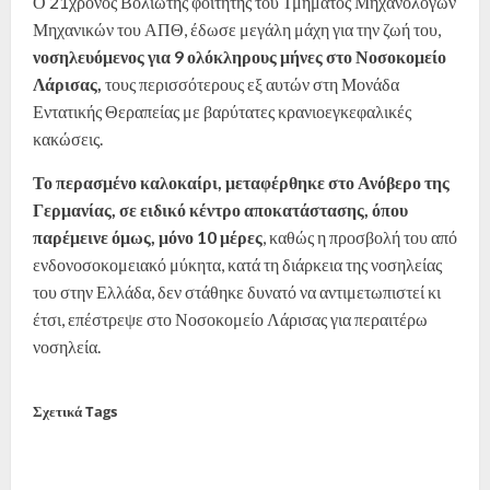
Ο 21χρονος Βολιώτης φοιτητής του Τμήματος Μηχανολόγων
Μηχανικών του ΑΠΘ, έδωσε μεγάλη μάχη για την ζωή του,
νοσηλευόμενος για 9 ολόκληρους μήνες στο Νοσοκομείο
Λάρισας,
τους περισσότερους εξ αυτών στη Μονάδα
Εντατικής Θεραπείας με βαρύτατες κρανιοεγκεφαλικές
κακώσεις.
Το περασμένο καλοκαίρι, μεταφέρθηκε στο Ανόβερο της
Γερμανίας, σε ειδικό κέντρο αποκατάστασης, όπου
παρέμεινε όμως, μόνο 10 μέρες
, καθώς η προσβολή του από
ενδονοσοκομειακό μύκητα, κατά τη διάρκεια της νοσηλείας
του στην Ελλάδα, δεν στάθηκε δυνατό να αντιμετωπιστεί κι
έτσι, επέστρεψε στο Νοσοκομείο Λάρισας για περαιτέρω
νοσηλεία.
Σχετικά Tags
σιδηροδρομικό δυστύχημα
Τέμπη
Βοστώνη