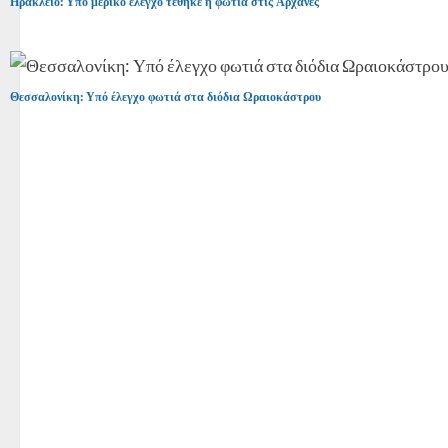
Ηράκλειο: Υπό μερικό έλεγχο τέθηκε η φωτιά στις Αρχανές
Θεσσαλονίκη: Υπό έλεγχο φωτιά στα διόδια Ωραιοκάστρου