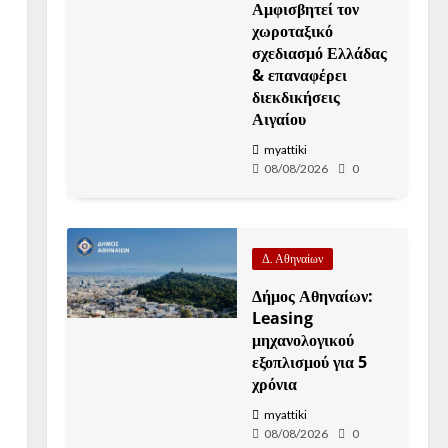
Αμφισβητεί τον
χωροταξικό
σχεδιασμό Ελλάδας
& επαναφέρει
διεκδικήσεις
Αιγαίου
myattiki
08/08/2026
0
Δ. Αθηναίων
Δήμος Αθηναίων:
Leasing
μηχανολογικού
εξοπλισμού για 5
χρόνια
myattiki
08/08/2026
0