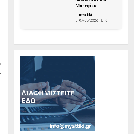
Μπενφίκα
myattiki
07/08/2026
0
ο
υ