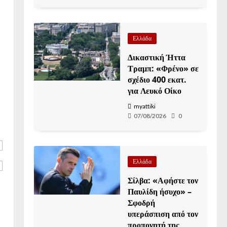
Ελλάδα
Δικαστική Ήττα
Τραμπ: «Φρένο» σε
σχέδιο 400 εκατ.
για Λευκό Οίκο
myattiki
07/08/2026
0
Ελλάδα
Σίλβα: «Αφήστε τον
Παυλίδη ήσυχο» –
Σφοδρή
υπεράσπιση από τον
προπονητή της