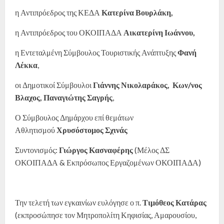
η Αντιπρόεδρος της ΚΕΔΑ
Κατερίνα Βουρλάκη,
η Αντιπρόεδρος του ΟΚΟΙΠΑΔΑ
Αικατερίνη Ιωάννου,
η Εντεταλμένη Σύμβουλος Τουριστικής Ανάπτυξης
Φανή
Λέκκα
,
οι Δημοτικοί Σύμβουλοι
Γιάννης Νικολαράκος,
Κων/νος
Βλαχος,
Παναγιώτης Σαγρής
,
Ο Σύμβουλος Δημάρχου επί θεμάτων
Αθλητισμού
Χρυσόστομος Σχινάς
Συντονισμός:
Γιώργος Κασναφέρης
(Μέλος ΔΣ
ΟΚΟΙΠΑΔΑ & Εκπρόσωπος Εργαζομένων ΟΚΟΙΠΑΔΑ)
Την τελετή των εγκαινίων ευλόγησε ο π.
Τιμόθεος Κατάρας
(εκπροσώπησε τον Μητροπολίτη Κηφισίας, Αμαρουσίου,