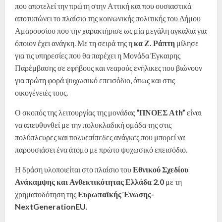
που αποτελεί την πρώτη στην Αττική και που ουσιαστικά
αποτυπώνει το πλαίσιο της κοινωνικής πολιτικής του Δήμου
Αμαρουσίου που την χαρακτήρισε ως μία μεγάλη αγκαλιά για
όποιον έχει ανάγκη. Με τη σειρά της η
κα Ζ. Ράπτη
μίλησε
για τις υπηρεσίες που θα παρέχει η Μονάδα Έγκαιρης
Παρέμβασης σε εφήβους και νεαρούς ενήλικες που βιώνουν
για πρώτη φορά ψυχωσικό επεισόδιο, όπως και στις
οικογένειές τους.
Ο σκοπός της λειτουργίας της μονάδας
“ΠΝΟΕΣ Αth”
είναι
να απευθυνθεί με την πολυκλαδική ομάδα της στις
πολύπλευρες και πολυεπίπεδες ανάγκες που μπορεί να
παρουσιάσει ένα άτομο με πρώτο ψυχωσικό επεισόδιο.
Η δράση υλοποιείται στο πλαίσιο του
Εθνικού Σχεδίου
Ανάκαμψης και Ανθεκτικότητας Ελλάδα 2.0
με τη
χρηματοδότηση της
Ευρωπαϊκής Ένωσης-
NextGenerationEU.