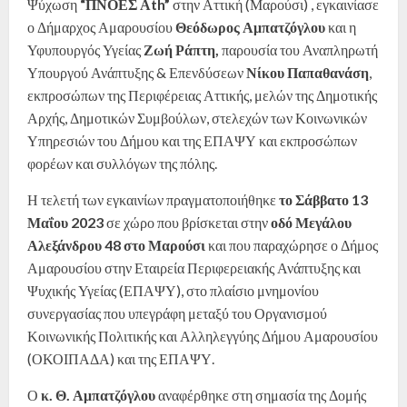
Ψύχωση
“ΠΝΟΕΣ Αth”
στην Αττική (Μαρούσι) , εγκαινίασε
ο Δήμαρχος Αμαρουσίου
Θεόδωρος Αμπατζόγλου
και η
Υφυπουργός Υγείας
Ζωή Ράπτη,
παρουσία του Αναπληρωτή
Υπουργού Ανάπτυξης & Επενδύσεων
Νίκου Παπαθανάση
,
εκπροσώπων της Περιφέρειας Αττικής, μελών της Δημοτικής
Αρχής, Δημοτικών Συμβούλων, στελεχών των Κοινωνικών
Υπηρεσιών του Δήμου και της ΕΠΑΨΥ και εκπροσώπων
φορέων και συλλόγων της πόλης.
Η τελετή των εγκαινίων πραγματοποιήθηκε
το Σάββατο 13
Μαΐου 2023
σε χώρο που βρίσκεται στην
οδό Μεγάλου
Αλεξάνδρου 48 στο Μαρούσι
και που παραχώρησε ο Δήμος
Αμαρουσίου στην Εταιρεία Περιφερειακής Ανάπτυξης και
Ψυχικής Υγείας (ΕΠΑΨΥ), στο πλαίσιο μνημονίου
συνεργασίας που υπεγράφη μεταξύ του Οργανισμού
Κοινωνικής Πολιτικής και Αλληλεγγύης Δήμου Αμαρουσίου
(ΟΚΟΙΠΑΔΑ) και της ΕΠΑΨΥ.
Ο
κ. Θ. Αμπατζόγλου
αναφέρθηκε στη σημασία της Δομής